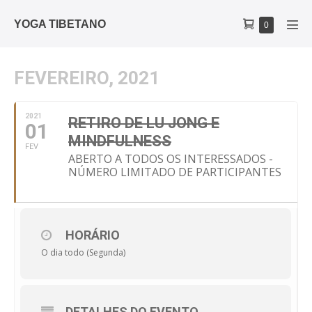
YOGA TIBETANO
0
FEVEREIRO, 2021
2021
RETIRO DE LU JONG E
01
MINDFULNESS
FEV
ABERTO A TODOS OS INTERESSADOS -
NÚMERO LIMITADO DE PARTICIPANTES
HORÁRIO
O dia todo (Segunda)
DETALHES DO EVENTO